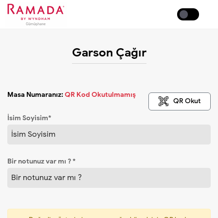
Coffee
Garson Çağır
Masa Numaranız:
QR Kod Okutulmamış
QR Okut
İsim Soyisim*
Bir notunuz var mı ? *