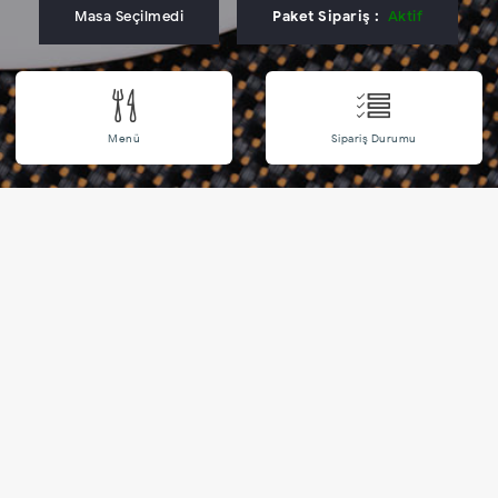
Masa Seçilmedi
Paket Sipariş :
Aktif
Menü
Sipariş Durumu
🔔 Duyurular 🔔
Tanışma İndirimi
rimi sayesinde 100 TL sepet tutarına 5 TL indirim kazanabilirsiniz. İndirim