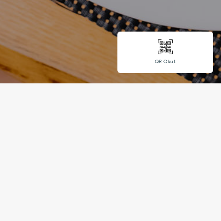
QR Okut
Tanışma indi