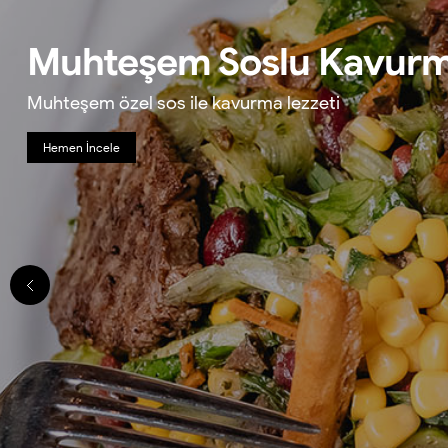
Muhteşem Soslu Kavur
Muhteşem özel sos ile kavurma lezzeti
Hemen İncele