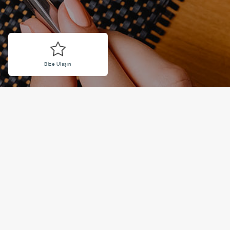
Bize Ulaşın
 Kuponu : #01