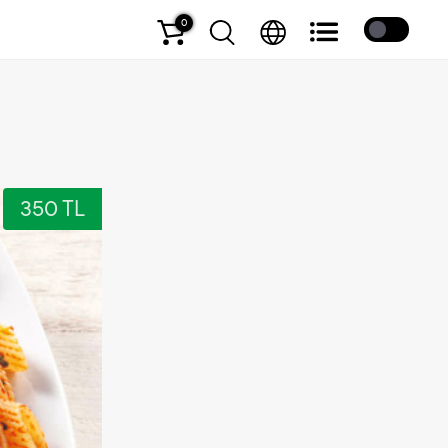
0
Coffee
350 TL