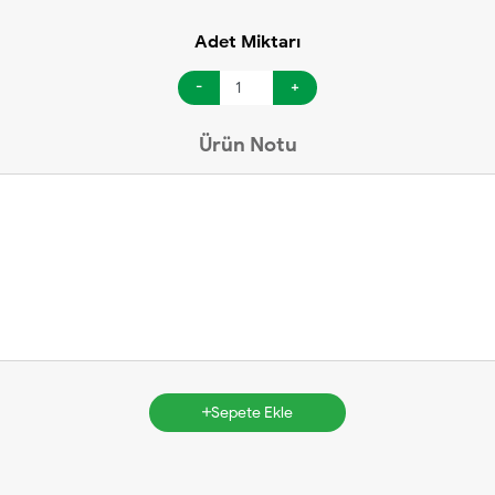
Adet Miktarı
-
+
Ürün Notu
Sepete Ekle