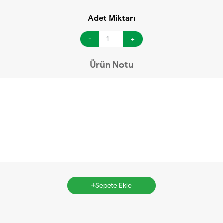
Adet Miktarı
-
+
Ürün Notu
Sepete Ekle